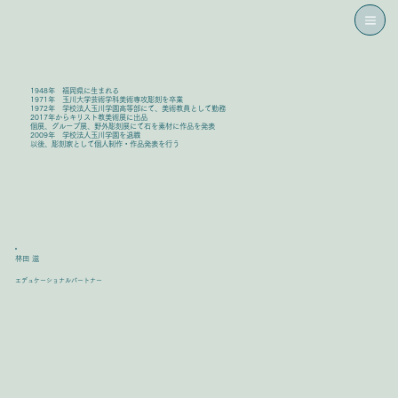
1948年 福岡県に生まれる
1971年 玉川大学芸術学科美術専攻彫刻を卒業
1972年 学校法人玉川学園高等部にて、美術教員として勤務
2017年からキリスト教美術展に出品
個展、グループ展、野外彫刻展にて石を素材に作品を発表
2009年 学校法人玉川学園を退職
以後、彫刻家として個人制作・作品発表を行う
林田 滋
エデュケーショナルパートナー